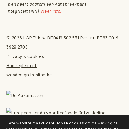
is en heeft daarom een Aanspreekpunt
Integriteit (API).
Meer info.
© 2026 LARF! btw BE0419 502 531 Rek. nr. BE63 0019
3929 2708
Privacy & cookies
Huisreglement
webdesign thinline.be
Deze website maakt gebruik van cookies om de werking te
verbeteren en jou beter op de hoogte te kunnen houden via