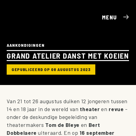
MENU
AANKONDIGINGEN
GRAND ATELIER DANST MET KOEIEN
GEPUBLICEERD OP 08 AUGUSTUS 2023
Van 21 tot 26 augustus duiken 12 jongeren tussen
14 en 18 jaar in de wereld van
theater
en
revue
-
onder de deskundige begeleiding van
theatermakers
Tom de Bleye
en
Bert
Dobbelaere
uiteraard. En op
16 september