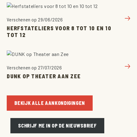
Verschenen op 29/06/2026
HERFSTATELIERS VOOR 8 TOT 10 EN 10
AGENDA
TOT 12
PROJECTEN
ATELIERS
SCHOLEN
Verschenen op 27/07/2026
EVENEMENTEN
DUNK OP THEATER AAN ZEE
TEAM
OVER LARF!
BEKIJK ALLE AANKONDIGINGEN
VEELGESTELDE VRAGEN
AANKONDIGINGEN
SCHRIJF ME IN OP DE NIEUWSBRIEF
CONTACT