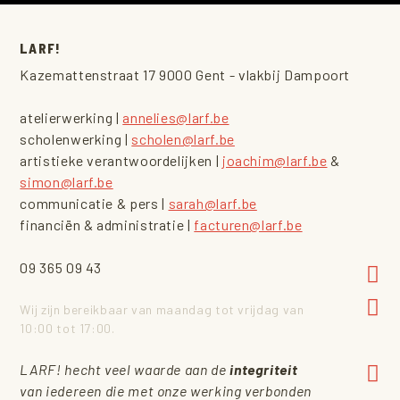
LARF!
Kazemattenstraat 17 9000 Gent - vlakbij Dampoort
atelierwerking |
annelies@larf.be
scholenwerking |
scholen@larf.be
artistieke verantwoordelijken |
joachim@larf.be
&
simon@larf.be
communicatie & pers |
sarah@larf.be
financiën & administratie |
facturen@larf.be
09 365 09 43
Wij zijn bereikbaar van maandag tot vrijdag van
10:00 tot 17:00.
LARF! hecht veel waarde aan de
integriteit
van iedereen die met onze werking verbonden