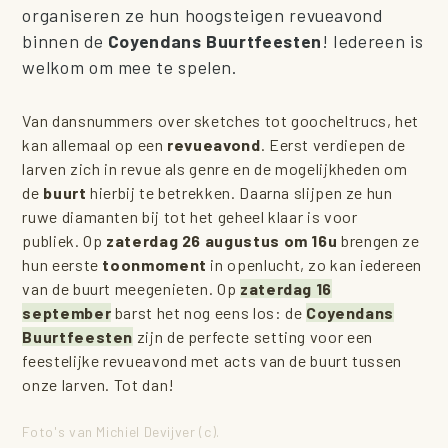
organiseren ze hun hoogsteigen revueavond
binnen de
Coyendans Buurtfeesten
! Iedereen is
welkom om mee te spelen.
Van dansnummers over sketches tot goocheltrucs, het
kan allemaal op een
revueavond
. Eerst verdiepen de
larven zich in revue als genre en de mogelijkheden om
de
buurt
hierbij te betrekken. Daarna slijpen ze hun
ruwe diamanten bij tot het geheel klaar is voor
publiek. Op
zaterdag 26 augustus om 16u
brengen ze
hun eerste
toonmoment
in openlucht, zo kan iedereen
van de buurt meegenieten. Op
zaterdag
16
september
barst het nog eens los: de
Coyendans
Buurtfeesten
zijn de perfecte setting voor een
feestelijke revueavond met acts van de buurt tussen
onze larven. Tot dan!
Foto's van Michiel Devijver (c).