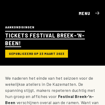
MENU
AANKONDIGINGEN
TICKETS FESTIVAL BREEK-'N-
BEEN!
GEPUBLICEERD OP 23 MAART 2023
We naderen het einde van het seizoen voor de
wekelijkse ateliers in De Kazematten. De
spanning stijgt, makers repeteren duchtig met
hun groep en affiches voor
Festival Breek-'n-
Been
verschijnen overal aan de ramen. Want van