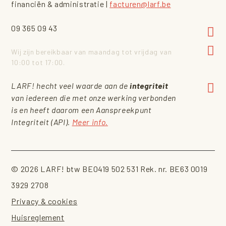
financiën & administratie |
facturen@larf.be
09 365 09 43
Wij zijn bereikbaar van maandag tot vrijdag van
10:00 tot 17:00.
LARF! hecht veel waarde aan de
integriteit
van iedereen die met onze werking verbonden
is en heeft daarom een Aanspreekpunt
Integriteit (API).
Meer info.
© 2026 LARF! btw BE0419 502 531 Rek. nr. BE63 0019
3929 2708
Privacy & cookies
Huisreglement