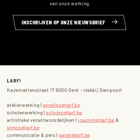
van onze werking.
INSCHRIJVEN OP ONZE NIEUWSBRIEF
LARF!
Kazemattenstraat 17 9000 Gent - vlakbij Dampoort
atelierwerking |
annelies@larf.be
scholenwerking |
scholen@larf.be
artistieke verantwoordelijken |
joachim@larf.be
&
simon@larf.be
communicatie & pers |
sarah@larf.be