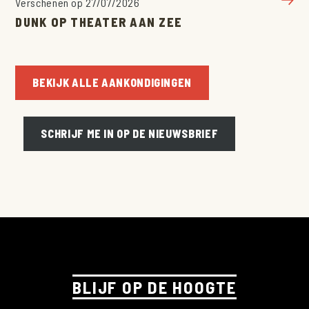
Verschenen op 27/07/2026
PROJECTEN
DUNK OP THEATER AAN ZEE
ATELIERS
SCHOLEN
BEKIJK ALLE AANKONDIGINGEN
EVENEMENTEN
TEAM
SCHRIJF ME IN OP DE NIEUWSBRIEF
OVER LARF!
VEELGESTELDE VRAGEN
AANKONDIGINGEN
CONTACT
BLIJF OP DE HOOGTE