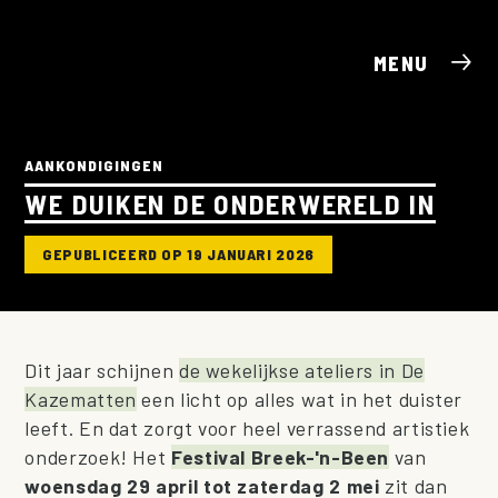
MENU
AANKONDIGINGEN
WE DUIKEN DE ONDERWERELD IN
GEPUBLICEERD OP 19 JANUARI 2026
Dit jaar schijnen
de wekelijkse ateliers in De
Kazematten
een licht op alles wat in het duister
leeft. En dat zorgt voor heel verrassend artistiek
onderzoek! Het
Festival Breek-'n-Been
van
woensdag 29 april tot zaterdag 2 mei
zit dan