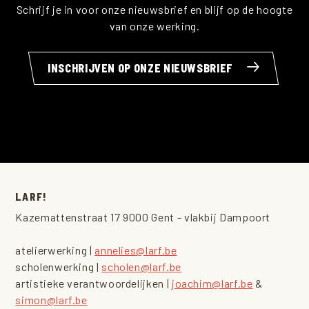
Schrijf je in voor onze nieuwsbrief en blijf op de hoogte
van onze werking.
INSCHRIJVEN OP ONZE NIEUWSBRIEF
LARF!
Kazemattenstraat 17 9000 Gent - vlakbij Dampoort
atelierwerking |
annelies@larf.be
scholenwerking |
scholen@larf.be
artistieke verantwoordelijken |
joachim@larf.be
&
simon@larf.be