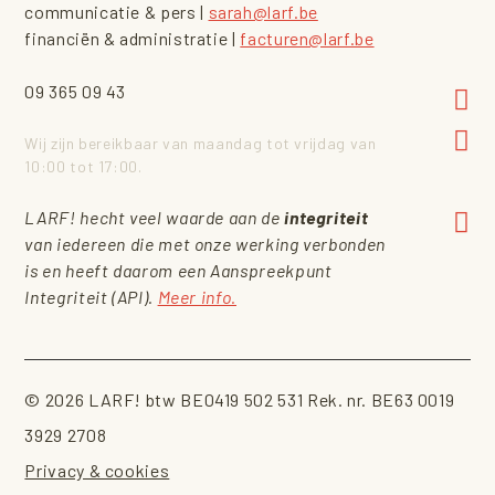
communicatie & pers |
sarah@larf.be
financiën & administratie |
facturen@larf.be
09 365 09 43
Wij zijn bereikbaar van maandag tot vrijdag van
10:00 tot 17:00.
LARF! hecht veel waarde aan de
integriteit
van iedereen die met onze werking verbonden
is en heeft daarom een Aanspreekpunt
Integriteit (API).
Meer info.
© 2026 LARF! btw BE0419 502 531 Rek. nr. BE63 0019
3929 2708
Privacy & cookies